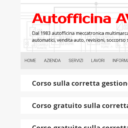
Skip
to
Autofficina 
content
Dal 1983 autofficina meccatronica multimarca
automatici, vendita auto, revisioni, soccorso s
HOME
AZIENDA
SERVIZI
LAVORI
INFORMA
Corso sulla corretta gestione
Corso gratuito sulla corrett
Corso gratuito sulla corrett